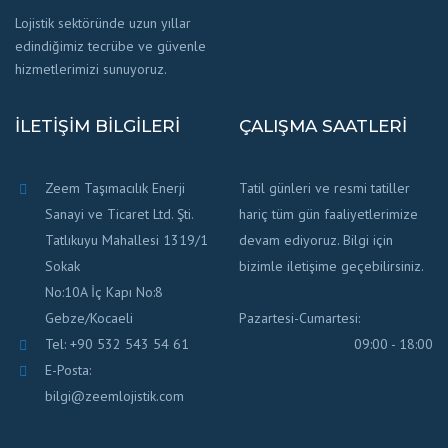
Lojistik sektöründe uzun yıllar
edindiğimiz tecrübe ve güvenle
hizmetlerimizi sunuyoruz.
İLETIŞIM BILGILERI
ÇALIŞMA SAATLERI
Zeem Taşımacılık Enerji
Tatil günleri ve resmi tatiller
Sanayi ve Ticaret Ltd. Şti.
hariç tüm gün faaliyetlerimize
Tatlıkuyu Mahallesi 1319/1
devam ediyoruz. Bilgi için
Sokak
bizimle iletişime geçebilirsiniz.
No:10A İç Kapı No:8
Gebze/Kocaeli
Pazartesi-Cumartesi:
Tel: +90 532 543 54 61
09:00 - 18:00
E-Posta:
bilgi@zeemlojistik.com