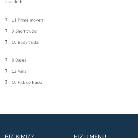
stranded:
11 Prime movers
9 Short trucks
10 Body trucks
8 Buses
12 Vans
10 Pick up trucks
BIZ KIMIZ?
HIZLI MENÜ