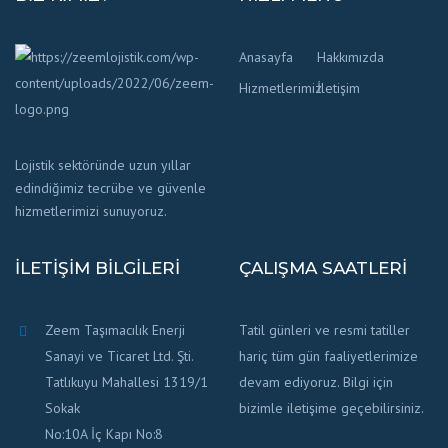
Anasayfa
Hakkımızda
Hizmetlerimiz
İletişim
Lojistik sektöründe uzun yıllar
edindiğimiz tecrübe ve güvenle
hizmetlerimizi sunuyoruz.
İLETIŞIM BILGILERI
ÇALIŞMA SAATLERI
Zeem Taşımacılık Enerji
Tatil günleri ve resmi tatiller
Sanayi ve Ticaret Ltd. Şti.
hariç tüm gün faaliyetlerimize
Tatlıkuyu Mahallesi 1319/1
devam ediyoruz. Bilgi için
Sokak
bizimle iletişime geçebilirsiniz.
No:10A İç Kapı No:8