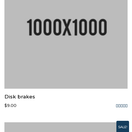
Disk brakes
$
9.00
Rated
5.00
out of
SALE!
5