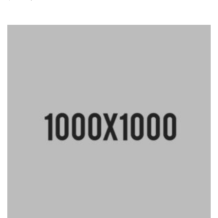
Rated
4.50
out of
5