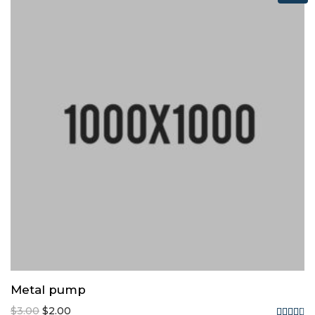
Metal pump
$
3.00
$
2.00