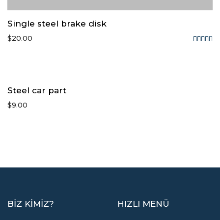
Single steel brake disk
$
20.00
Rated
4.33
out of
5
Steel car part
$
9.00
BIZ KIMIZ?
HIZLI MENÜ