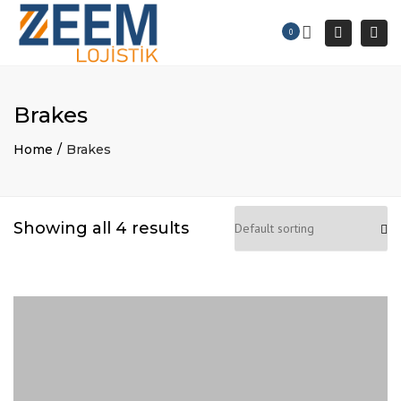
×
Togg
0
Search
navi
Brakes
Home
Brakes
Showing all 4 results