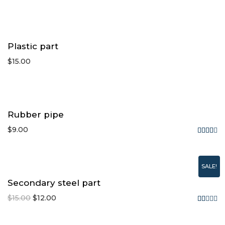
Rated
4.00
out
of 5
Plastic part
$
15.00
Rubber pipe
$
9.00
Rated
4.00
out
SALE!
of 5
Secondary steel part
$
15.00
$
12.00
Rated
2.00