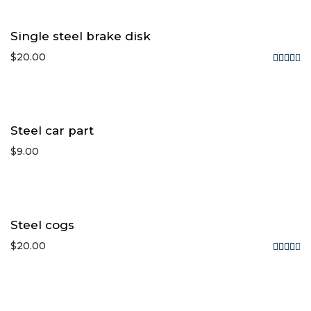
out
of
5
Single steel brake disk
$
20.00
Rated
4.33
out of
5
Steel car part
$
9.00
Steel cogs
$
20.00
Rated
4.50
out of
5