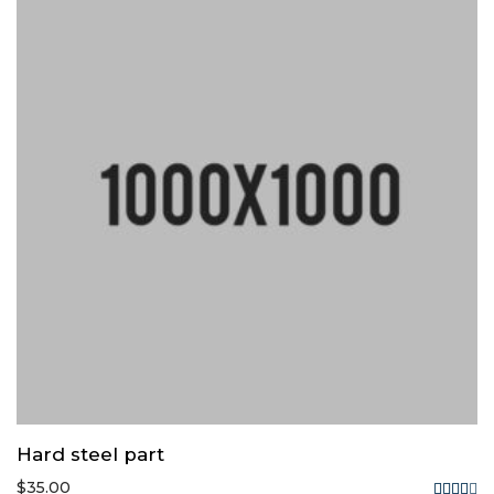
Hard steel part
$
35.00