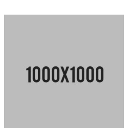
Rated
4.00
out
of 5