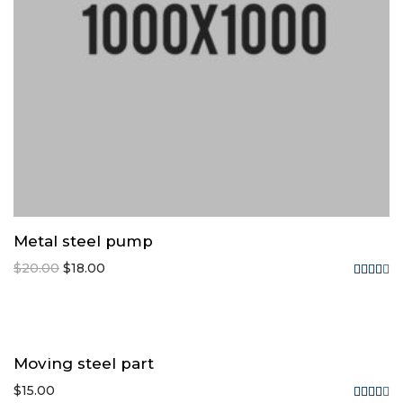
Metal steel pump
$
20.00
$
18.00
Rated
4.00
out
of 5
Moving steel part
$
15.00