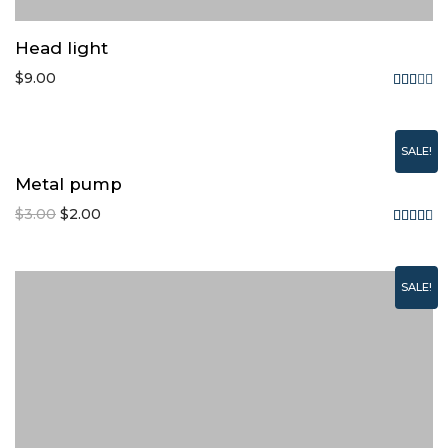
Head light
$
9.00
Rated
3.00
out
SALE!
of 5
Metal pump
$
3.00
$
2.00
Rated
4.50
out of
SALE!
5