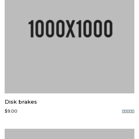
Disk brakes
$
9.00
Rated
5.00
out of
5