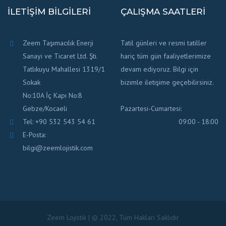
İLETIŞIM BILGILERI
ÇALIŞMA SAATLERI
Zeem Taşımacılık Enerji
Tatil günleri ve resmi tatiller
Sanayi ve Ticaret Ltd. Şti.
hariç tüm gün faaliyetlerimize
Tatlıkuyu Mahallesi 1319/1
devam ediyoruz. Bilgi için
Sokak
bizimle iletişime geçebilirsiniz.
No:10A İç Kapı No:8
Gebze/Kocaeli
Pazartesi-Cumartesi:
Tel: +90 532 543 54 61
09:00 - 18:00
E-Posta:
bilgi@zeemlojistik.com
Zeem Lojistik | © 2022, Tüm Hakları Saklıdır