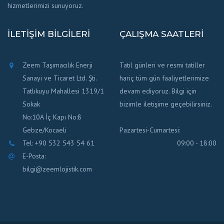
hizmetlerimizi sunuyoruz.
İLETIŞIM BILGILERI
ÇALIŞMA SAATLERI
Zeem Taşımacılık Enerji
Tatil günleri ve resmi tatiller
Sanayi ve Ticaret Ltd. Şti.
hariç tüm gün faaliyetlerimize
Tatlıkuyu Mahallesi 1319/1
devam ediyoruz. Bilgi için
Sokak
bizimle iletişime geçebilirsiniz.
No:10A İç Kapı No:8
Gebze/Kocaeli
Pazartesi-Cumartesi:
Tel: +90 532 543 54 61
09:00 - 18:00
E-Posta:
bilgi@zeemlojistik.com