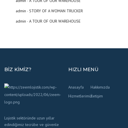
admin
-
A TOUR OF OUR WAREHOUSE
admin
-
STORY OF A WOMAN TRUCKER
admin
-
A TOUR OF OUR WAREHOUSE
BIZ KIMIZ?
HIZLI MENÜ
Anasayfa
Hakkımızda
Hizmetlerimiz
İletişim
Lojistik sektöründe uzun yıllar
edindiğimiz tecrübe ve güvenle