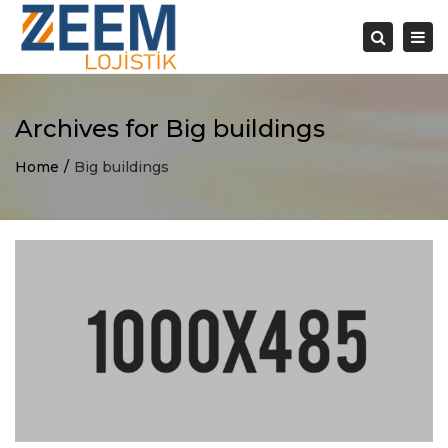
×
Togg
navi
Search
Archives for Big buildings
Home
Big buildings