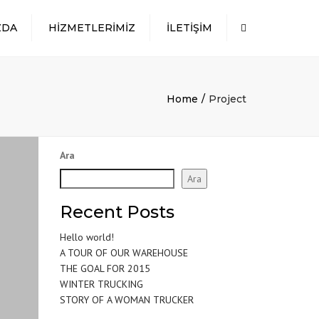
×
ZDA
HIZMETLERIMIZ
İLETIŞIM
Search
DÖKME YÜK
TAŞIMACILIĞI
AMBALAJLI YÜK
Home
Project
TAŞIMACILIĞI
SILOBAS VE KONTEYNER
TAŞIMACILIĞI
Ara
TEHLIKELI MADDE
Ara
TAŞIMACILIĞI
PROJE TAŞIMACILIĞI
Recent Posts
Hello world!
A TOUR OF OUR WAREHOUSE
THE GOAL FOR 2015
WINTER TRUCKING
STORY OF A WOMAN TRUCKER