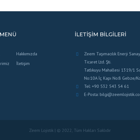
 MENÜ
İLETIŞIM BILGILERI
a
Hakkımızda
Zeem Taşımacılık Enerji Sanay
Ticaret Ltd. Şti.
rimiz
İletişim
Tatlıkuyu Mahallesi 1319/1 S
No:10A İç Kapı No:8 Gebze/Ko
Tel: +90 532 543 54 61
E-Posta: bilgi@zeemlojistik.c
Zeem Lojistik | © 2022, Tüm Hakları Saklıdır