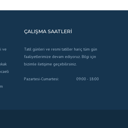
ÇALIŞMA SAATLERI
i ve
Tatil günleri ve resmi tatiller hariç tüm gün
faaliyetlerimize devam ediyoruz. Bilgi için
okak
bizimle iletişime geçebilirsiniz.
caeli
Pazartesi-Cumartesi:
09:00 - 18:00
om