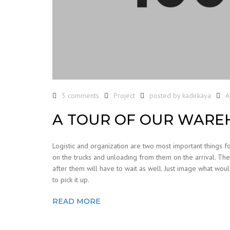
3 comments
Project
posted by
kadirkaya
A
A TOUR OF OUR WARE
Logistic and organization are two most important things 
on the trucks and unloading from them on the arrival. Ther
after them will have to wait as well. Just image what woul
to pick it up.
READ MORE